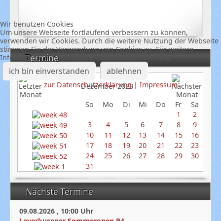
Wir benutzen Cookies
Um unsere Webseite fortlaufend verbessern zu können,
verwenden wir Cookies. Durch die weitere Nutzung der Webseite
stimmen Sie der Verwendung von Cookies zu. Für weitere
Termine
Informationen siehe unsere Datenschutzerklärung
ich bin einverstanden
ablehnen
zur Datenschutzerklärung
|
Impressum
Dezember 2023
So
Mo
Di
Mi
Do
Fr
Sa
1
2
3
4
5
6
7
8
9
10
11
12
13
14
15
16
17
18
19
20
21
22
23
24
25
26
27
28
29
30
31
Nächste Termine
09.08.2026
,
10:00
Uhr
Leverkusener Sommeropen R4