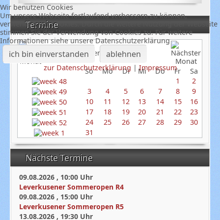
Wir benutzen Cookies
Um unsere Webseite fortlaufend verbessern zu können,
verwenden wir Cookies. Durch die weitere Nutzung der Webseite
Termine
stimmen Sie der Verwendung von Cookies zu. Für weitere
Informationen siehe unsere Datenschutzerklärung
Dezember 2023
ich bin einverstanden
ablehnen
zur Datenschutzerklärung
|
Impressum
So
Mo
Di
Mi
Do
Fr
Sa
1
2
3
4
5
6
7
8
9
10
11
12
13
14
15
16
17
18
19
20
21
22
23
24
25
26
27
28
29
30
31
Nächste Termine
09.08.2026
,
10:00
Uhr
Leverkusener Sommeropen R4
09.08.2026
,
15:00
Uhr
Leverkusener Sommeropen R5
13.08.2026
,
19:30
Uhr