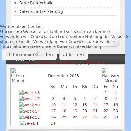
Karte Bürgerhalle
Datenschutzerklärung
Wir benutzen Cookies
Um unsere Webseite fortlaufend verbessern zu können,
verwenden wir Cookies. Durch die weitere Nutzung der Webseite
stimmen Sie der Verwendung von Cookies zu. Für weitere
Informationen siehe unsere Datenschutzerklärung
ich bin einverstanden
ablehnen
Termine
zur Datenschutzerklärung
|
Impressum
Dezember 2023
So
Mo
Di
Mi
Do
Fr
Sa
1
2
3
4
5
6
7
8
9
10
11
12
13
14
15
16
17
18
19
20
21
22
23
24
25
26
27
28
29
30
31