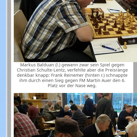
Markus Balduan (l.) gewann zwar sein Spiel gegen
Christian Schulte-Lentz, verfehlte aber die Preisränge
denkbar knapp: Frank Reinemer (hinten r.) schnappte
ihm durch einen Sieg gegen FM Martin Auer den 6.
Platz vor der Nase weg.