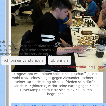
Wir benutzen Cookies
Um unsere Webseite fortlaufend verbessern zu können, verwenden
Nutzung der Webseite stimmen Sie der Verwendung von Cookies z
unsere Datenschutzerklärung
ich bin einverstanden
ablehnen
zur Datenschutzerklärung
|
Impr
Ungewohnt weit hinten spielte Klaus Scharff (r.), der
wohl trotz seines Sieges gegen Alexander Lechner mit
seiner Turnierleistung nicht zufrieden sein dürfte.
Ulrich Milz (hinten r.) verlor seine Partie gegen Klaus
Haverkamp und musste sich mit 2,5 Punkten
begnügen.