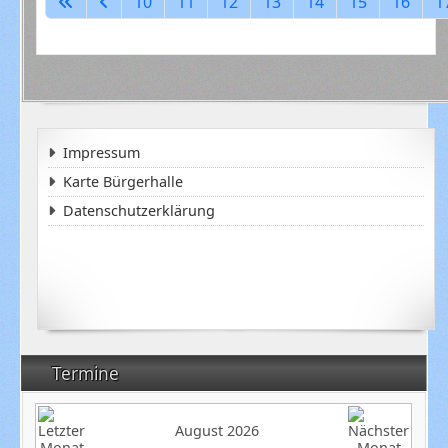
10
11
12
13
14
15
16
1
Impressum
Karte Bürgerhalle
Datenschutzerklärung
Termine
August 2026