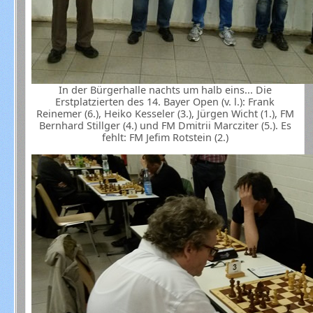
In der Bürgerhalle nachts um halb eins... Die
Erstplatzierten des 14. Bayer Open (v. l.): Frank
Reinemer (6.), Heiko Kesseler (3.), Jürgen Wicht (1.), FM
Bernhard Stillger (4.) und FM Dmitrii Marcziter (5.). Es
fehlt: FM Jefim Rotstein (2.)