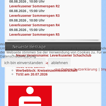
08.08.2026
,
10:00
Uhr
Leverkusener Sommeropen R2
08.08.2026
,
15:00
Uhr
Leverkusener Sommeropen R3
09.08.2026
,
10:00
Uhr
Leverkusener Sommeropen R4
09.08.2026
,
15:00
Uhr
Leverkusener Sommeropen R5
Wir benutzen Cookies
Neueste Beiträge
Um unsere Webseite fortlaufend verbessern zu können, verwende
der Webseite stimmen Sie der Verwendung von Cookies zu. Für we
Neuer Vereinsname: Leverkusener Schachclub
Datenschutzerklärung
von 1910
ich bin einverstanden
ablehnen
3. Runde Offenes Sommerloch
Neue DWZ-Zahlen
zur Datenschutzerklärung
|
Im
Werbeblock: Kreiseinzelmeisterschaft
TUSI am 20.07.2026