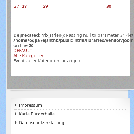
27
28
29
30
Deprecated
: mb_strlen(): Passing null to parameter #1 ($st
/home/oqpa7ejshtnk/public_html/libraries/vendor/joom
on line
26
DEFAULT
Alle Kategorien ...
Events aller Kategorien anzeigen
Impressum
Karte Bürgerhalle
Datenschutzerklärung