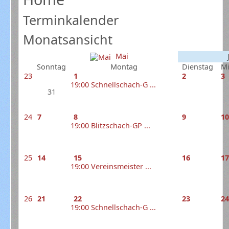
Terminkalender
Monatsansicht
Mai
Sonntag
Montag
Dienstag
Mi
23
1
2
3
19:00 Schnellschach-G ...
31
24
7
8
9
1
19:00 Blitzschach-GP ...
25
14
15
16
1
19:00 Vereinsmeister ...
26
21
22
23
2
19:00 Schnellschach-G ...