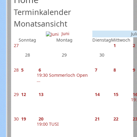
Terminkalender
Monatsansicht
Juni
Jul
Sonntag
Montag
Dienstag
Mittwoch
27
1
2
28
29
30
28
5
6
7
8
9
19:30 Sommerloch Open
...
29
12
13
14
15
1
19
30
19
20
21
22
2
19:00 TUSI