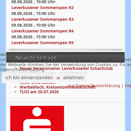
08.08.2026
,
10:00
Uhr
Leverkusener Sommeropen R2
08.08.2026
,
15:00
Uhr
Leverkusener Sommeropen R3
09.08.2026
,
10:00
Uhr
Leverkusener Sommeropen R4
09.08.2026
,
15:00
Uhr
Leverkusener Sommeropen R5
Wir benutzen Cookies
Neueste Beiträge
Um unsere Webseite fortlaufend verbessern zu können, verwende
der Webseite stimmen Sie der Verwendung von Cookies zu. Für we
Neuer Vereinsname: Leverkusener Schachclub
Datenschutzerklärung
von 1910
ich bin einverstanden
ablehnen
3. Runde Offenes Sommerloch
Neue DWZ-Zahlen
zur Datenschutzerklärung
|
Im
Werbeblock: Kreiseinzelmeisterschaft
TUSI am 20.07.2026