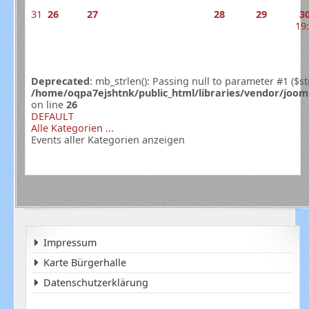
31
26
27
28
29
3
19
Deprecated
: mb_strlen(): Passing null to parameter #1 ($st
/home/oqpa7ejshtnk/public_html/libraries/vendor/joom
on line
26
DEFAULT
Alle Kategorien ...
Events aller Kategorien anzeigen
Impressum
Karte Bürgerhalle
Datenschutzerklärung