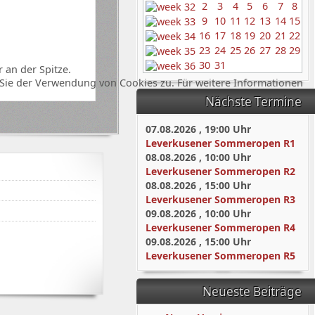
2
3
4
5
6
7
8
9
10
11
12
13
14
15
16
17
18
19
20
21
22
23
24
25
26
27
28
29
30
31
 an der Spitze.
Sie der Verwendung von Cookies zu. Für weitere Informationen
Nächste Termine
07.08.2026
,
19:00
Uhr
Leverkusener Sommeropen R1
08.08.2026
,
10:00
Uhr
Leverkusener Sommeropen R2
08.08.2026
,
15:00
Uhr
Leverkusener Sommeropen R3
09.08.2026
,
10:00
Uhr
Leverkusener Sommeropen R4
09.08.2026
,
15:00
Uhr
Leverkusener Sommeropen R5
Neueste Beiträge