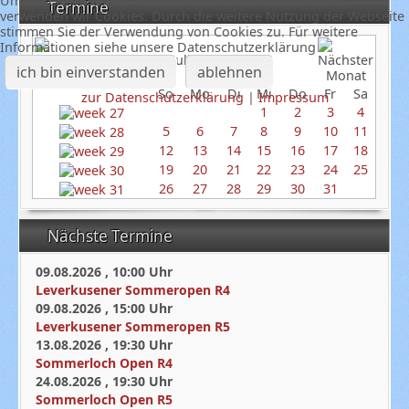
Um unsere Webseite fortlaufend verbessern zu können,
Termine
verwenden wir Cookies. Durch die weitere Nutzung der Webseite
stimmen Sie der Verwendung von Cookies zu. Für weitere
Informationen siehe unsere Datenschutzerklärung
Juli 2026
ich bin einverstanden
ablehnen
So
Mo
Di
Mi
Do
Fr
Sa
zur Datenschutzerklärung
|
Impressum
1
2
3
4
5
6
7
8
9
10
11
12
13
14
15
16
17
18
19
20
21
22
23
24
25
26
27
28
29
30
31
Nächste Termine
09.08.2026
,
10:00
Uhr
Leverkusener Sommeropen R4
09.08.2026
,
15:00
Uhr
Leverkusener Sommeropen R5
13.08.2026
,
19:30
Uhr
Sommerloch Open R4
24.08.2026
,
19:30
Uhr
Sommerloch Open R5