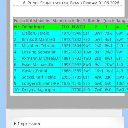
6. Runde Schnellschach-Grand-Prix am 01.06.2026
Fortschrittstabelle: Stand nach der 5. Runde (nach Rangli
Nr.
Teilnehmer
ELO
NWZ
1
2
3
4
1
Claßen,Harald
1970
1946
5s1
3w1
7s½
6w1
2
Birnkott,Manfred
1918
1832
7s0
5w1
4s1
3w1
3
Mazaheri Tehrani,
1921
1804
9w1
1s0
8w1
2s0
4
Lessing,Sebastian
1892
1892
10w1
8s1
2w0
7w1
5
Axmann,Michael,Dr
1881
1732
1w0
2s0
9w1
8s1
6
Esser,Michael,Dr.
1998
1997
8w0
9s1
10w1
1s0
7
Haslak,Battal
1666
1589
2w1
10s1
1w½
4s0
8
Sockel,Karl-Heinz
2055
1785
6s1
4w0
3s0
5w0
9
Longerich,Hans-Pe
1678
1546
3s0
6w0
5s0
10s1
10
Drzymalla,Jürgen
1700
4s0
7w0
6s0
9w0
Impressum