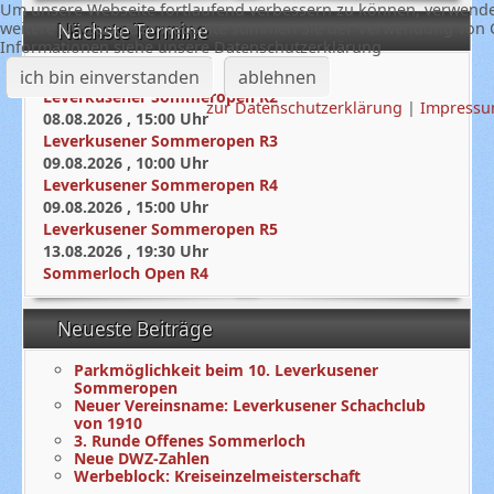
Um unsere Webseite fortlaufend verbessern zu können, verwende
weitere Nutzung der Webseite stimmen Sie der Verwendung von C
Nächste Termine
Informationen siehe unsere Datenschutzerklärung
08.08.2026
,
10:00
Uhr
ich bin einverstanden
ablehnen
Leverkusener Sommeropen R2
zur Datenschutzerklärung
|
Impress
08.08.2026
,
15:00
Uhr
Leverkusener Sommeropen R3
09.08.2026
,
10:00
Uhr
Leverkusener Sommeropen R4
09.08.2026
,
15:00
Uhr
Leverkusener Sommeropen R5
13.08.2026
,
19:30
Uhr
Sommerloch Open R4
Neueste Beiträge
Parkmöglichkeit beim 10. Leverkusener
Sommeropen
Neuer Vereinsname: Leverkusener Schachclub
von 1910
3. Runde Offenes Sommerloch
Neue DWZ-Zahlen
Werbeblock: Kreiseinzelmeisterschaft