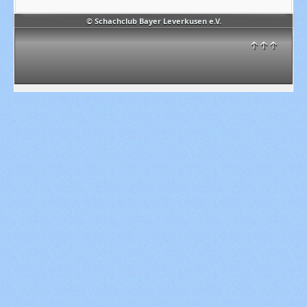
© Schachclub Bayer Leverkusen e.V.
↑↑↑