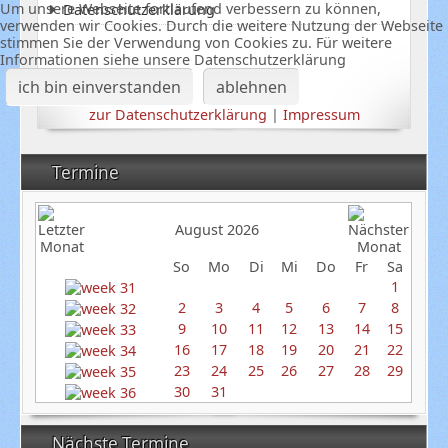
Um unsere Webseite fortlaufend verbessern zu können,
Datenschutzerklärung
verwenden wir Cookies. Durch die weitere Nutzung der Webseite
stimmen Sie der Verwendung von Cookies zu. Für weitere
Informationen siehe unsere Datenschutzerklärung
ich bin einverstanden
ablehnen
zur Datenschutzerklärung
|
Impressum
Termine
August 2026
So
Mo
Di
Mi
Do
Fr
Sa
1
2
3
4
5
6
7
8
9
10
11
12
13
14
15
16
17
18
19
20
21
22
23
24
25
26
27
28
29
30
31
Nächste Termine