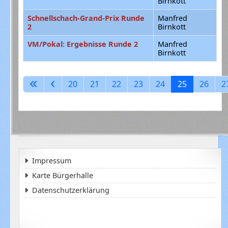
Birnkott
Schnellschach-Grand-Prix Runde
Manfred
2
Birnkott
VM/Pokal: Ergebnisse Runde 2
Manfred
Birnkott
Beiträge
Seite 25 von 31
20
21
22
23
24
25
26
2
Impressum
Karte Bürgerhalle
Datenschutzerklärung