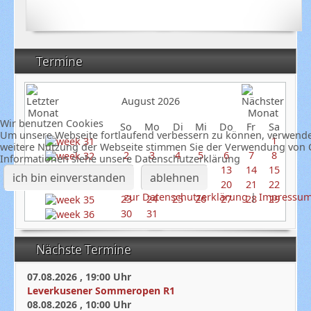
Termine
August 2026
Wir benutzen Cookies
So
Mo
Di
Mi
Do
Fr
Sa
Um unsere Webseite fortlaufend verbessern zu können, verwende
1
weitere Nutzung der Webseite stimmen Sie der Verwendung von C
2
3
4
5
6
7
8
Informationen siehe unsere Datenschutzerklärung
9
10
11
12
13
14
15
ich bin einverstanden
ablehnen
16
17
18
19
20
21
22
zur Datenschutzerklärung
|
Impressu
23
24
25
26
27
28
29
30
31
Nächste Termine
07.08.2026
,
19:00
Uhr
Leverkusener Sommeropen R1
08.08.2026
,
10:00
Uhr