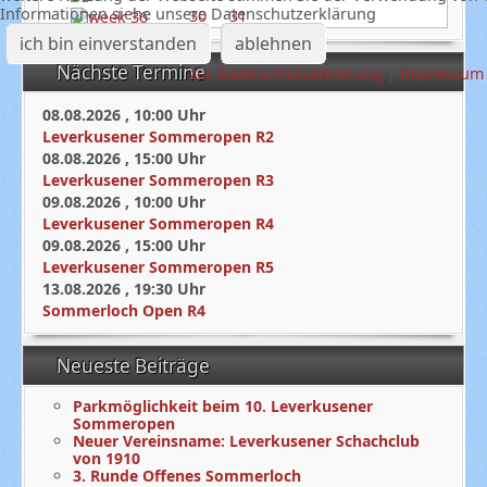
Informationen siehe unsere Datenschutzerklärung
30
31
ich bin einverstanden
ablehnen
Nächste Termine
zur Datenschutzerklärung
|
Impressum
08.08.2026
,
10:00
Uhr
Leverkusener Sommeropen R2
08.08.2026
,
15:00
Uhr
Leverkusener Sommeropen R3
09.08.2026
,
10:00
Uhr
Leverkusener Sommeropen R4
09.08.2026
,
15:00
Uhr
Leverkusener Sommeropen R5
13.08.2026
,
19:30
Uhr
Sommerloch Open R4
Neueste Beiträge
Parkmöglichkeit beim 10. Leverkusener
Sommeropen
Neuer Vereinsname: Leverkusener Schachclub
von 1910
3. Runde Offenes Sommerloch