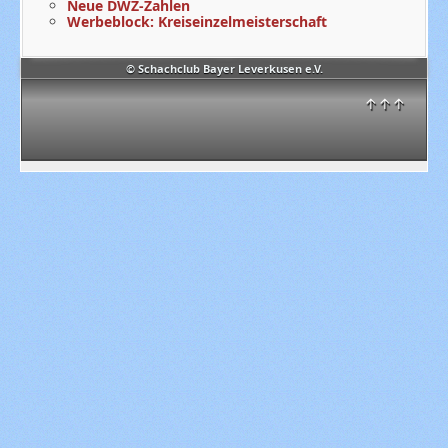
Neue DWZ-Zahlen
Werbeblock: Kreiseinzelmeisterschaft
© Schachclub Bayer Leverkusen e.V.
↑↑↑