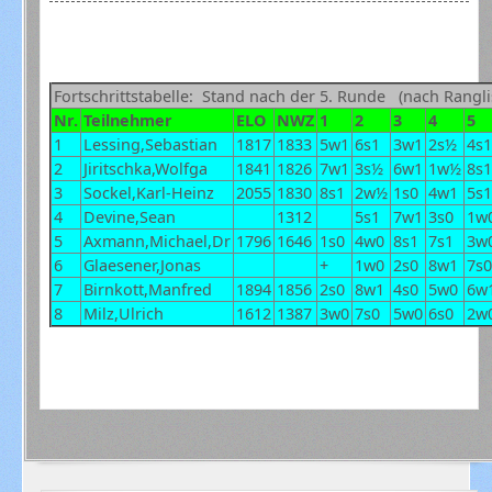
Fortschrittstabelle: Stand nach der 5. Runde (nach Rangli
Nr.
Teilnehmer
ELO
NWZ
1
2
3
4
5
1
Lessing,Sebastian
1817
1833
5w1
6s1
3w1
2s½
4s
2
Jiritschka,Wolfga
1841
1826
7w1
3s½
6w1
1w½
8s
3
Sockel,Karl-Heinz
2055
1830
8s1
2w½
1s0
4w1
5s
4
Devine,Sean
1312
5s1
7w1
3s0
1w
5
Axmann,Michael,Dr
1796
1646
1s0
4w0
8s1
7s1
3w
6
Glaesener,Jonas
+
1w0
2s0
8w1
7s
7
Birnkott,Manfred
1894
1856
2s0
8w1
4s0
5w0
6w
8
Milz,Ulrich
1612
1387
3w0
7s0
5w0
6s0
2w