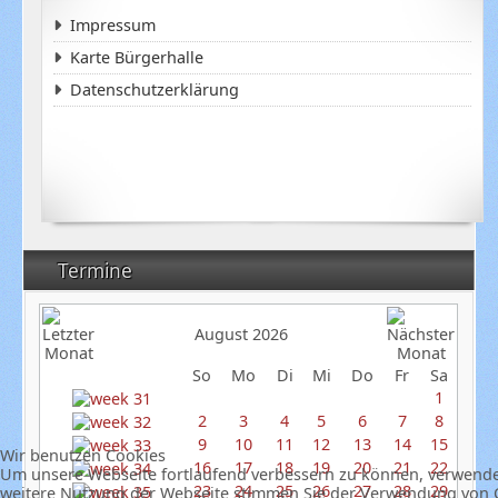
Impressum
Karte Bürgerhalle
Datenschutzerklärung
Termine
August 2026
So
Mo
Di
Mi
Do
Fr
Sa
1
2
3
4
5
6
7
8
9
10
11
12
13
14
15
Wir benutzen Cookies
16
17
18
19
20
21
22
Um unsere Webseite fortlaufend verbessern zu können, verwende
23
24
25
26
27
28
29
weitere Nutzung der Webseite stimmen Sie der Verwendung von C