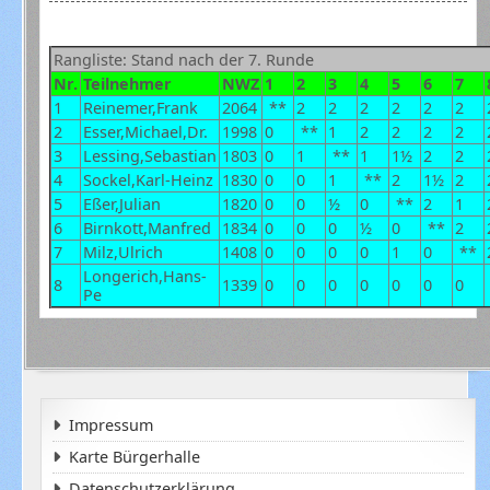
Rangliste: Stand nach der 7. Runde
Nr.
Teilnehmer
NWZ
1
2
3
4
5
6
7
1
Reinemer,Frank
2064
**
2
2
2
2
2
2
2
Esser,Michael,Dr.
1998
0
**
1
2
2
2
2
3
Lessing,Sebastian
1803
0
1
**
1
1½
2
2
4
Sockel,Karl-Heinz
1830
0
0
1
**
2
1½
2
5
Eßer,Julian
1820
0
0
½
0
**
2
1
6
Birnkott,Manfred
1834
0
0
0
½
0
**
2
7
Milz,Ulrich
1408
0
0
0
0
1
0
**
Longerich,Hans-
8
1339
0
0
0
0
0
0
0
Pe
Impressum
Karte Bürgerhalle
Datenschutzerklärung