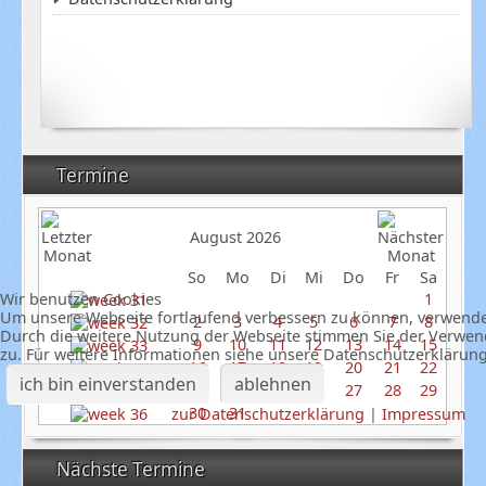
Termine
August 2026
So
Mo
Di
Mi
Do
Fr
Sa
Wir benutzen Cookies
1
Um unsere Webseite fortlaufend verbessern zu können, verwende
2
3
4
5
6
7
8
Durch die weitere Nutzung der Webseite stimmen Sie der Verwe
9
10
11
12
13
14
15
zu. Für weitere Informationen siehe unsere Datenschutzerklärun
16
17
18
19
20
21
22
ich bin einverstanden
ablehnen
23
24
25
26
27
28
29
30
31
zur Datenschutzerklärung
|
Impressum
Nächste Termine