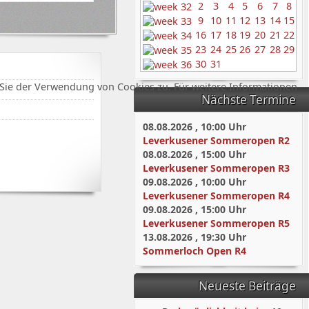
2
3
4
5
6
7
8
9
10
11
12
13
14
15
16
17
18
19
20
21
22
23
24
25
26
27
28
29
30
31
Sie der Verwendung von Cookies zu. Für weitere Informationen
Nächste Termine
08.08.2026
,
10:00
Uhr
Leverkusener Sommeropen R2
08.08.2026
,
15:00
Uhr
Leverkusener Sommeropen R3
09.08.2026
,
10:00
Uhr
Leverkusener Sommeropen R4
09.08.2026
,
15:00
Uhr
Leverkusener Sommeropen R5
13.08.2026
,
19:30
Uhr
Sommerloch Open R4
Neueste Beiträge