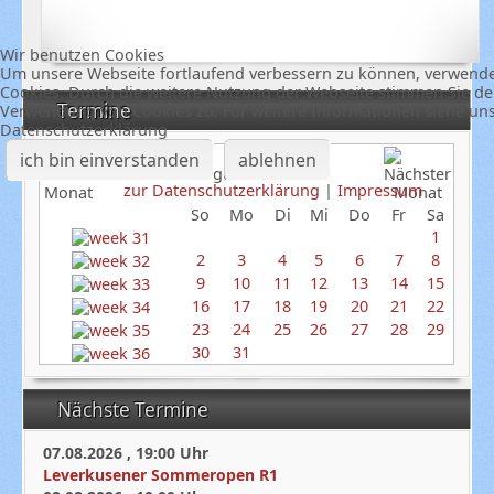
Wir benutzen Cookies
Um unsere Webseite fortlaufend verbessern zu können, verwend
Cookies. Durch die weitere Nutzung der Webseite stimmen Sie de
Termine
Verwendung von Cookies zu. Für weitere Informationen siehe un
Datenschutzerklärung
ich bin einverstanden
ablehnen
August 2026
zur Datenschutzerklärung
|
Impressum
So
Mo
Di
Mi
Do
Fr
Sa
1
2
3
4
5
6
7
8
9
10
11
12
13
14
15
16
17
18
19
20
21
22
23
24
25
26
27
28
29
30
31
Nächste Termine
07.08.2026
,
19:00
Uhr
Leverkusener Sommeropen R1