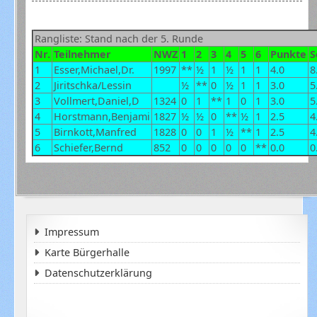
Rangliste: Stand nach der 5. Runde
Nr.
Teilnehmer
NWZ
1
2
3
4
5
6
Punkte
S
1
Esser,Michael,Dr.
1997
**
½
1
½
1
1
4.0
8
2
Jiritschka/Lessin
½
**
0
½
1
1
3.0
5
3
Vollmert,Daniel,D
1324
0
1
**
1
0
1
3.0
5
4
Horstmann,Benjami
1827
½
½
0
**
½
1
2.5
4
5
Birnkott,Manfred
1828
0
0
1
½
**
1
2.5
4
6
Schiefer,Bernd
852
0
0
0
0
0
**
0.0
0
Impressum
Karte Bürgerhalle
Datenschutzerklärung